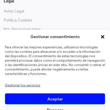
Legal
Aviso Legal
Política Cookies
Pol. Privacidad datos
Gestionar consentimiento
Contacta
Para ofrecer las mejores experiencias, utilizamos tecnologías
Aboix.com
como las cookies para almacenar y/o acceder a la información
del dispositivo. El consentimiento de estas tecnologías nos
permitirá procesar datos como el comportamiento de navegación
o las identificaciones únicas en este sitio. No consentir o retirar el
consentimiento, puede afectar negativamente a ciertas
Mantente informado
características y funciones.
Recibe notas educativas que te salvarán el día.
Gestionar los servicios
Aceptar
He leído y acepto los términos y condiciones
Denegar