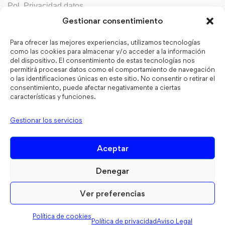
Pol. Privacidad datos
Gestionar consentimiento
Contacta
Para ofrecer las mejores experiencias, utilizamos tecnologías
Aboix.com
como las cookies para almacenar y/o acceder a la información
del dispositivo. El consentimiento de estas tecnologías nos
permitirá procesar datos como el comportamiento de navegación
o las identificaciones únicas en este sitio. No consentir o retirar el
consentimiento, puede afectar negativamente a ciertas
Mantente informado
características y funciones.
Recibe notas educativas que te salvarán el día.
Gestionar los servicios
Aceptar
He leído y acepto los términos y condiciones
Denegar
Ver preferencias
Política de cookies
Política de privacidad
Aviso Legal