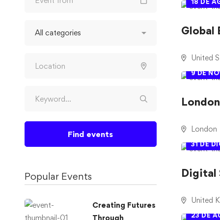
18 DE 
Global 
United S
9 DE NO
London 
London
Find events
31 DE D
Digital
Popular Events
United 
Creating Futures
23 DE 
Through