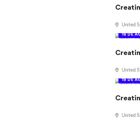
Creati
United S
18 DE 
Creati
United S
18 DE 
Creati
United S