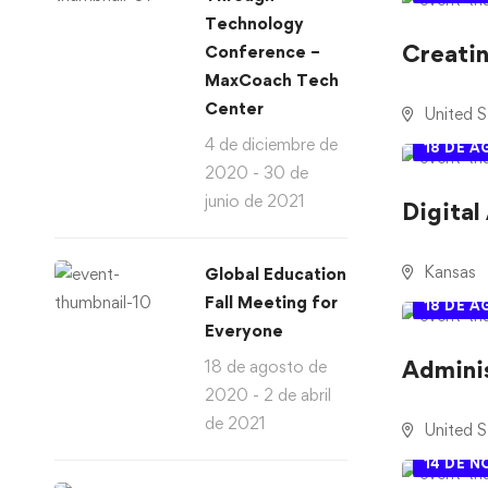
Technology
Creati
Conference –
MaxCoach Tech
Center
United S
4 de diciembre de
18 DE 
2020 - 30 de
junio de 2021
Digital
Kansas
Global Education
Fall Meeting for
18 DE 
Everyone
Adminis
18 de agosto de
2020 - 2 de abril
de 2021
United S
14 DE N