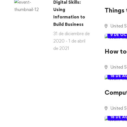
Digital Skills:
Things 
Using
Information to
Build Business
United S
31 de diciembre de
9 DE O
2020 - 1 de abril
de 2021
How to
United S
18 DE 
Comput
United S
18 DE 