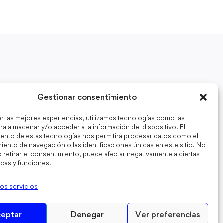
Mantente informado
Gestionar consentimiento
Recibe notas educativas que te salvarán el día.
er las mejores experiencias, utilizamos tecnologías como las
ra almacenar y/o acceder a la información del dispositivo. El
ento de estas tecnologías nos permitirá procesar datos como el
ento de navegación o las identificaciones únicas en este sitio. No
 retirar el consentimiento, puede afectar negativamente a ciertas
He leído y acepto los términos y condiciones
icas y funciones.
los servicios
eptar
Denegar
Ver preferencias