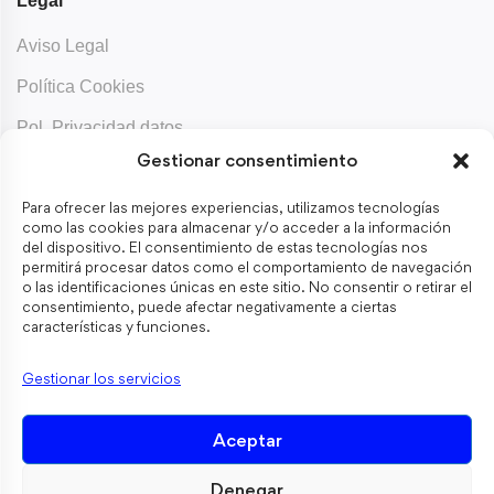
Legal
Aviso Legal
Política Cookies
Pol. Privacidad datos
Gestionar consentimiento
Contacta
Para ofrecer las mejores experiencias, utilizamos tecnologías
Aboix.com
como las cookies para almacenar y/o acceder a la información
del dispositivo. El consentimiento de estas tecnologías nos
permitirá procesar datos como el comportamiento de navegación
o las identificaciones únicas en este sitio. No consentir o retirar el
consentimiento, puede afectar negativamente a ciertas
Mantente informado
características y funciones.
Recibe notas educativas que te salvarán el día.
Gestionar los servicios
Aceptar
He leído y acepto los términos y condiciones
Denegar