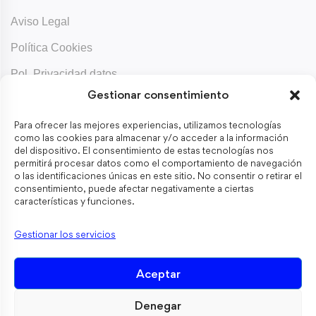
Aviso Legal
Política Cookies
Pol. Privacidad datos
Gestionar consentimiento
Contacta
Para ofrecer las mejores experiencias, utilizamos tecnologías
Aboix.com
como las cookies para almacenar y/o acceder a la información
del dispositivo. El consentimiento de estas tecnologías nos
permitirá procesar datos como el comportamiento de navegación
o las identificaciones únicas en este sitio. No consentir o retirar el
consentimiento, puede afectar negativamente a ciertas
Mantente informado
características y funciones.
Recibe notas educativas que te salvarán el día.
Gestionar los servicios
Aceptar
He leído y acepto los términos y condiciones
Denegar